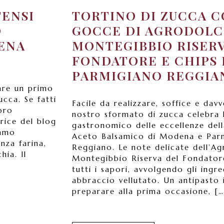
TENSI
TORTINO DI ZUCCA 
O
GOCCE DI AGRODOLC
ENA
MONTEGIBBIO RISER
FONDATORE E CHIPS 
PARMIGIANO REGGIA
are un primo
cca. Se fatti
Facile da realizzare, soffice e davv
oro
nostro sformato di zucca celebra
rice del blog
gastronomico delle eccellenze dell
iamo
Aceto Balsamico di Modena e Par
nza farina,
Reggiano. Le note delicate dell’Ag
hia. Il
Montegibbio Riserva del Fondator
tutti i sapori, avvolgendo gli ingr
abbraccio vellutato. Un antipasto 
preparare alla prima occasione, […