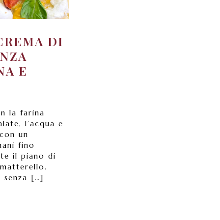
 CREMA DI
ENZA
NA E
n la farina
alate, l’acqua e
 con un
ani fino
te il piano di
 matterello.
r senza […]