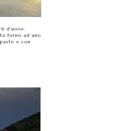
rli d’uovo.
rta forno ad uno
mpasto e con