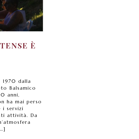
STENSE È
l 1970 dalla
eto Balsamico
50 anni,
non ha mai perso
 i servizi
ti attività. Da
n’atmosfera
[…]