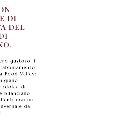
CON
E DI
VA DEL
DI
NO.
ero gustoso, il
 l’abbinamento
a Food Valley:
migiano
rodolce di
e bilanciano
edienti con un
invernale da
]