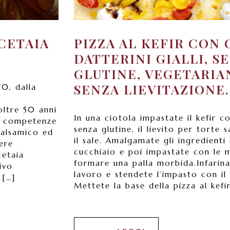
ACETAIA
PIZZA AL KEFIR CON
DATTERINI GIALLI, S
GLUTINE, VEGETARIA
SENZA LIEVITAZIONE.
70, dalla
oltre 50 anni
In una ciotola impastate il kefir co
le competenze
senza glutine, il lievito per torte s
Balsamico ed
il sale. Amalgamate gli ingredienti
ere
cucchiaio e poi impastate con le m
cetaia
formare una palla morbida.Infarina
ivo
lavoro e stendete l’impasto con il
 […]
Mettete la base della pizza al kefi