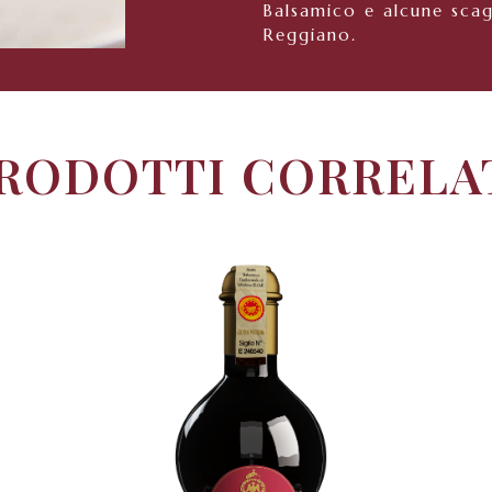
Balsamico e alcune scag
Reggiano.
RODOTTI CORRELA