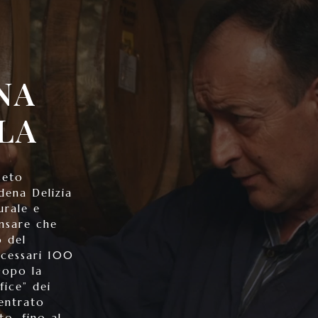
NA
LA
ceto
dena Delizia
urale e
ensare che
o del
cessari 100
Dopo la
fice” dei
entrato
o, fino al