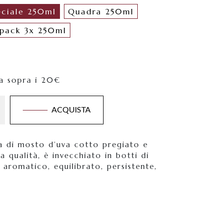
eciale 250ml
Quadra 250ml
ipack 3x 250ml
ta sopra i 20€
ACQUISTA
a di mosto d’uva cotto pregiato e
ma qualità, è invecchiato in botti di
, aromatico, equilibrato, persistente,