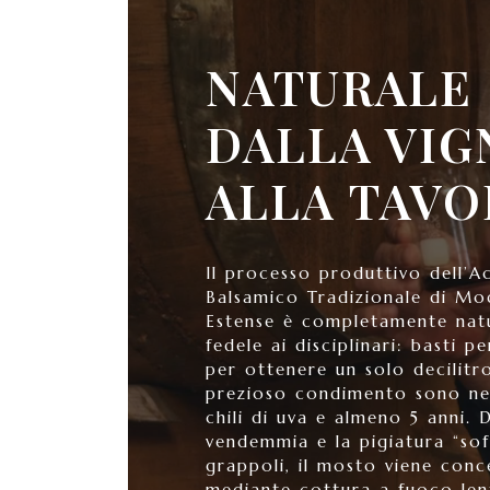
NATURALE
DALLA VIG
ALLA TAVO
Il processo produttivo dell’A
Balsamico Tradizionale di Mo
Estense è completamente nat
fedele ai disciplinari: basti p
per ottenere un solo decilitr
prezioso condimento sono ne
chili di uva e almeno 5 anni. 
vendemmia e la pigiatura “sof
grappoli, il mosto viene conc
mediante cottura a fuoco lent