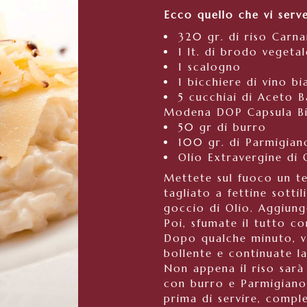
Ecco quello che vi serv
320 gr. di riso Carna
1 lt. di brodo vegetal
1 scalogno
1 bicchiere di vino b
5 cucchiai di Aceto B
Modena DOP Capsula Bia
50 gr di burro
100 gr. di Parmigian
Olio Extravergine di 
Mettete sul fuoco un t
tagliato a fettine sotti
goccio di Olio. Aggiunge
Poi, sfumate il tutto co
Dopo qualche minuto, v
bollente e continuate l
Non appena il riso sar
con burro e Parmigiano.
prima di servire, comple