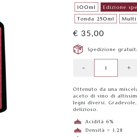
100ml
Edizione sp
Tonda 250ml
Mult
€
35,00
Spedizione gratui
Etichetta
-
+
Rossa
quantità
Ottenuto da una miscel
aceto di vino di altissi
legni diversi. Gradevole
delizioso.
Acidità 6%
Densità > 1,28