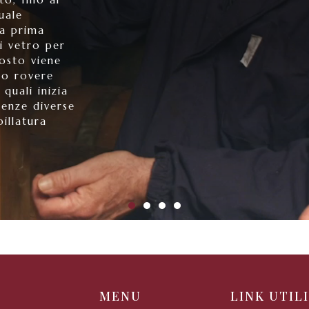
uale
a prima
i vetro per
mosto viene
 o rovere
 quali inizia
senze diverse
pillatura
E
MENU
LINK UTILI