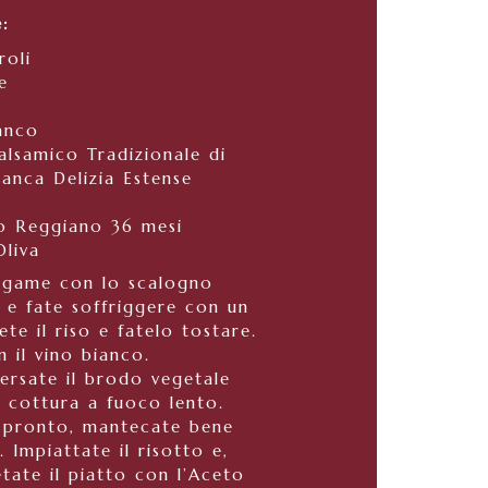
e:
roli
e
ianco
alsamico Tradizionale di
nca Delizia Estense
o Reggiano 36 mesi
Oliva
egame con lo scalogno
li e fate soffriggere con un
te il riso e fatelo tostare.
n il vino bianco.
ersate il brodo vegetale
a cottura a fuoco lento.
à pronto, mantecate bene
 Impiattate il risotto e,
tate il piatto con l’Aceto