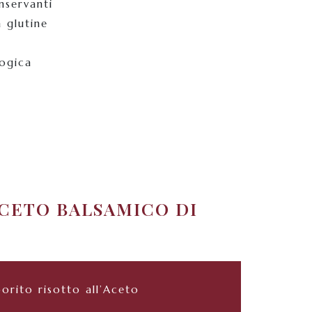
nservanti
 glutine
logica
ACETO BALSAMICO DI
orito risotto all’Aceto